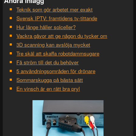
Andra inlägg
Teknik som gör arbetet mer exakt
Svensk IPTV: framtidens tv-tittande
Hur länge håller solceller?
Vackra gåvor att ge någon du tycker om
3D scanning kan avslöja mycket
Tre skäl att skaffa robotdammsugare
Få ström till det du behöver
5 användningsområden för drönare
Sommarskugga på bästa sätt
En vinsch är en rätt bra pryl