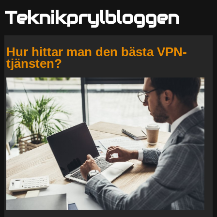
Teknikprylbloggen
Hur hittar man den bästa VPN-
tjänsten?