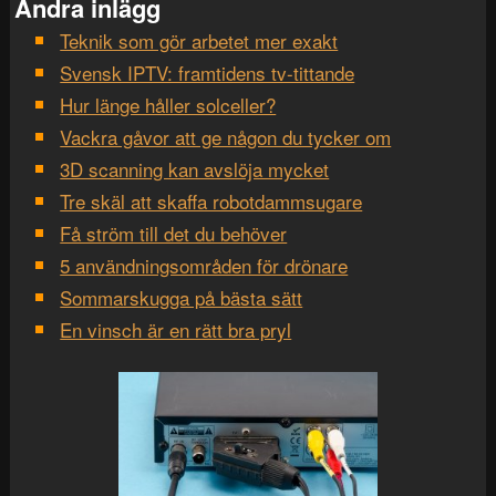
Andra inlägg
Teknik som gör arbetet mer exakt
Svensk IPTV: framtidens tv-tittande
Hur länge håller solceller?
Vackra gåvor att ge någon du tycker om
3D scanning kan avslöja mycket
Tre skäl att skaffa robotdammsugare
Få ström till det du behöver
5 användningsområden för drönare
Sommarskugga på bästa sätt
En vinsch är en rätt bra pryl